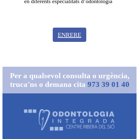
en diferents especialitats d’odontologia
ENRERE
Per a qualsevol consulta o urgència,
truca'ns o demana cita
973 39 01 40