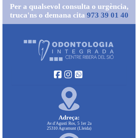
Per a qualsevol consulta o urgència,
truca'ns o demana cita
973 39 01 40
Adreça:
Av.d'Agustí Ros, 5 1er 2a
25310 Agramunt (Lleida)