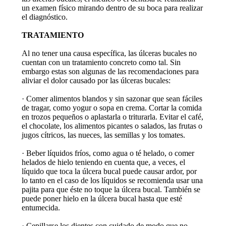
un examen físico mirando dentro de su boca para realizar
el diagnóstico.
TRATAMIENTO
Al no tener una causa específica, las úlceras bucales no
cuentan con un tratamiento concreto como tal. Sin
embargo estas son algunas de las recomendaciones para
aliviar el dolor causado por las úlceras bucales:
· Comer alimentos blandos y sin sazonar que sean fáciles
de tragar, como yogur o sopa en crema. Cortar la comida
en trozos pequeños o aplastarla o triturarla. Evitar el café,
el chocolate, los alimentos picantes o salados, las frutas o
jugos cítricos, las nueces, las semillas y los tomates.
· Beber líquidos fríos, como agua o té helado, o comer
helados de hielo teniendo en cuenta que, a veces, el
líquido que toca la úlcera bucal puede causar ardor, por
lo tanto en el caso de los líquidos se recomienda usar una
pajita para que éste no toque la úlcera bucal. También se
puede poner hielo en la úlcera bucal hasta que esté
entumecida.
· Cepillarse los dientes con cuidado de modo que no