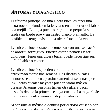
SÍNTOMAS Y DIAGNÓSTICO
El síntoma principal de una úlcera bucal es tener una
llaga poco profunda en la lengua o en el interior del labio
o la mejilla. La llaga puede ser grande o pequeña y
tendrá un borde rojo y un centro blanco o amarillo. Es
posible que tenga más de una úlcera bucal a la vez.
Las úlceras bucales suelen comenzar con una sensación
de ardor u hormigueo. Pueden estar hinchadas y ser
dolorosas. Tener una úlcera bucal puede hacer que sea
difícil hablar o comer.
Las úlceras bucales pueden doler durante
aproximadamente una semana. Las úlceras bucales
menores se curan en aproximadamente 2 semanas, pero
las úlceras bucales mayores pueden tardar más en
curarse. Algunas personas tienen otra úlcera bucal
después de que la primera se haya curado. La mayoría de
las úlceras bucales sanan sin dejar cicatrices.
Si consulta al médico o dentista por el dolor causado por
las úlceras bucales, el médico o el dentista le realizarán